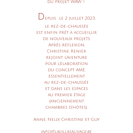
du projet WAW !
D
epuis
le 2 juillet 2023,
le rez-de-chaussée
est enfin prêt à accueillir
de nouveaux projets.
Après réflexion,
Christine Renier
rejoint l’aventure
pour l’élaboration
du concept AME,
essentiellement
au rez-de-chaussée
e
t
dans les espaces
au premier étage
(
anciennement
chambres d’hôtes).
Anne, Nelly, Christine et Guy
info@lavillasauvage.be