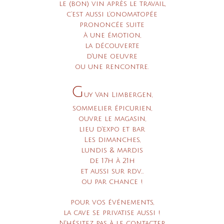
le (bon) vin après le travail,
c’est aussi l’onomatopée
prononcée suite
à une émotion,
la découverte
d'une oeuvre
ou une rencontre.
G
uy Van Limbergen,
sommelier épicurien,
ouvre le magasin,
lieu d'expo et bar
Les dimanches,
lundis & mardis
de 17h à 21h
et aussi sur rdv...
ou par chance !
pour vos événements,
la cave se privatise aussi !
N'hésitez pas à le contacter