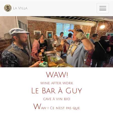
La Villa
WAW!
wine
after
work
Le Bar à Guy
cave à vin bio
W
aw !
Ce n’est pas que