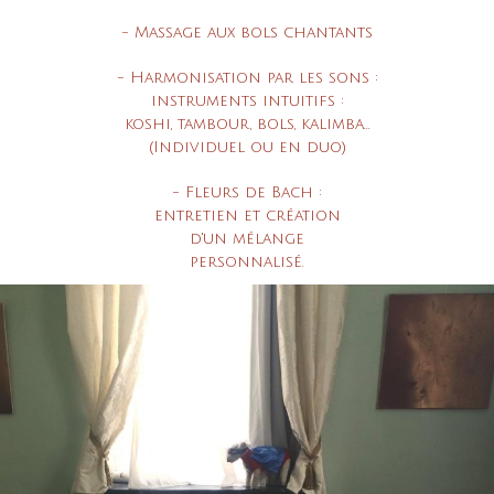
- Massage aux bols chantants
- Harmonisation par les sons :
instruments intuitifs :
koshi,
tambour, bols, kalimba...
(Individuel ou en duo)
- Fleurs de Bach :
entretien et création
d'un mélange
personnalisé.