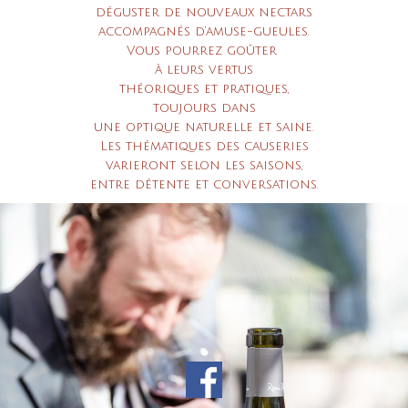
déguster de nouveaux nectars
accompagnés d’amuse-gueules.
Vous pourrez goûter
à leurs vertus
théoriques et pratiques,
toujours dans
une optique naturelle et saine.
Les thématiques des causeries
varieront selon les saisons,
entre détente et conversations.