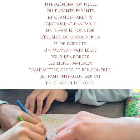
intergénérationnelle
où enfants, parents
et grands-parents
parcourent ensemble
un chemin ponctué
d'escales, de découvertes
et de partages.
Un moment privilégié
pour renforcer
les liens familiaux,
transmettre,
créer et rencontrer
l'enfant intérieur qui vit
en chacun de nous.