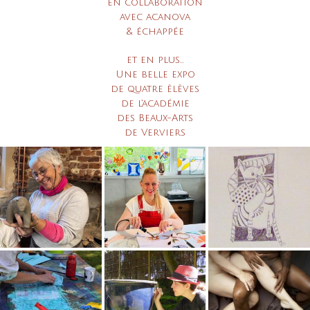
en collaboration
avec acanova
& échappée
et en plus...
Une belle expo
de quatre èlèves
de l'académie
des Beaux-Arts
de Verviers