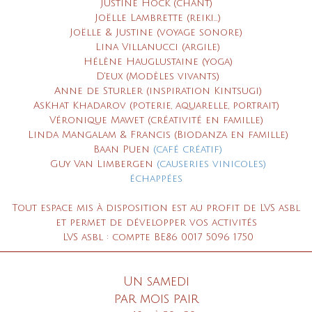
Justine Hock (chant)
Joëlle Lambrette (reiki...)
Joëlle & Justine (
voyage sonore)
Lina Villanucci (argile)
Hélène Hauglustaine
(yoga)
D'eux (Modèles vivants)
Anne de Sturler
(inspiration Kintsugi)
AsKhat Khadarov (poterie, aquarelle, portrait)
Véronique Mawet (créativité en famille)
Linda Mangalam & Francis
(Biodanza en famille)
Baan Puen
(café créatif)
Guy Van Limbergen
(causeries vinicoles)
échappées
Tout espace mis à disposition est
au profit de LVS asbl
et permet de développer vo
s activités
LVS asbl : compte BE86 0017 5096 1750
Un samedi
par mois pair