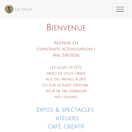
La Villa
B
ienvenue
Agenda en
constante actualisation !
MàJ 5/8/2026
Les jours de fête,
merci de vous garer
rue des Weines, à l'ATE
ou sur la place d'Ensival
pour ne pas déranger
nos voisins...
Expos & spectacles
ateliers
Café créatif