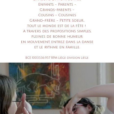
Enfants - Parents -
Grands-parents -
Cousins - Cousines
Grand-frère - Petite soeur..
.tout le monde est de la fête !
A travers des propositions simples,
pleines de bonne humeur
en mouvement, entrez dans la danse
e
t le rythme en famille.
BCE 1003.536.957 RPM Liège division Liège